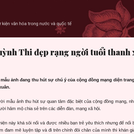
Skip to main content
 sự kiện văn hóa trong nước và quốc tế
ỳnh Thi đẹp rạng ngời tuổi thanh
 mẫu ảnh đang thu hút sự chú ý của cộng đồng mạng diện trang
xuân.
ời mẫu ảnh thu hút sự quan tâm đặc biệt của
cộng đồng mạng, nhữ
ười hâm mộ chia sẻ trên các diễn đàn, mạng xã hội.
ện này khá sôi nổi và được nhiều bạn trẻ yêu thích nhưng để nổi 
ềm đam mê luyện tập và đi trên chính đôi chân của mình thì khán g