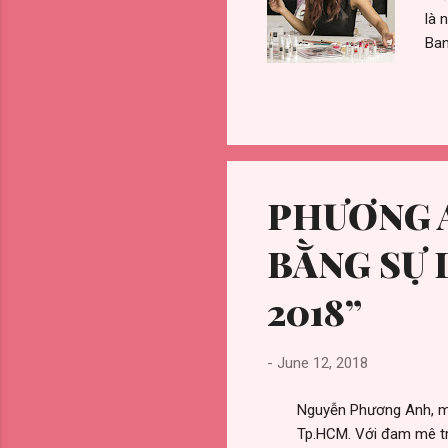
là 
Ban
với
chi
thí
thà
Tay
các
PHƯƠNG A
BẰNG SỰ 
2018”
-
June 12, 2018
Nguyễn Phương Anh, mộ
Tp.HCM. Với đam mê trở