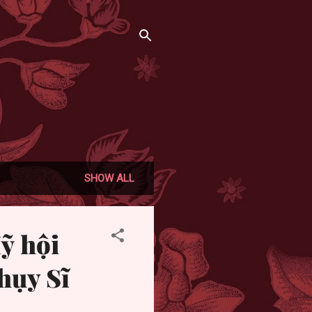
SHOW ALL
ỹ hội
hụy Sĩ