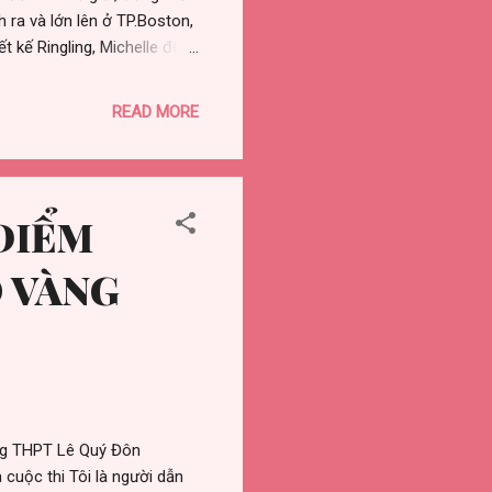
 ra và lớn lên ở TP.Boston,
t kế Ringling, Michelle đến
hoản video trên Youtube để
hưng lại bất ngờ được yêu
READ MORE
iến hóa linh hoạt từ trẻ
a hóa trang chuyên nghiệp.
trẻ trở thành cái tên được
 ĐIỂM
O VÀNG
ờng THPT Lê Quý Đôn
cuộc thi Tôi là người dẫn