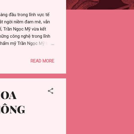
àng đầu trong lĩnh vực tế
mắt ngời niềm đam mê, vẫn
ế, Trần Ngọc Mỹ vừa kết
ững công nghệ trong lĩnh
 thẩm mỹ Trần Ngọc Mỹ lại
bào gốc ở Thụy Sĩ ngay tại
gia tế bào gốc Thụy Sĩ tại
READ MORE
 đã diễn ra hội thảo khoa
 đông đảo giới chuyên môn
 kể đến: Bác sĩ Hồ Minh Lê -
HOA
CÔNG