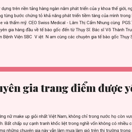
 dựng trên nền tảng hàng ngàn năm phát triển của y khoa thế giới, ng
g từng bước chứng tỏ khả năng phát triển tiềm tàng của mình trong
e và thẩm mỹ. CEO Swiss Medical - Lâm Thị Cẩm Nhung cùng PGS.T
yên gia hàng đầu về tế bào gốc đến từ Thụy Sĩ. Bác sĩ Võ Thành T
 Bệnh Viện SBC V iệt N am cùng các chuyên gia tế bào gốc Thụy Sĩ
ch sạn Pullman Sài Gòn, một buổi hội thảo khoa học chuyên đề về 
được diễn ra, thu hút sự chú ý của đông đảo giới chuyên môn và các
ều lĩnh vực khác nhau, trong đó có thể kể đến: Bác sĩ Hồ Minh Lê -
n, Bác sĩ Nguyễn Vạn Thông - Trưởng khoa di truyền Bệnh Viện Hùn
ng – Giám Đốc chuyên môn Bệnh Viện SBC V iệt N am, Bác sĩ Trần 
 Mạch bệnh viện TW Huế , cùng hơn 1...
yên gia trang điểm được y
ng nữ make up giỏi nhất Việt Nam, không chỉ trong nước họ còn vươ
h. Bất chấp sự cạnh tranh khốc liệt trong nghề vốn không có nhiều 
ng những chuyên gia này vẫn làm mưa làm gió trên thị trường trong n