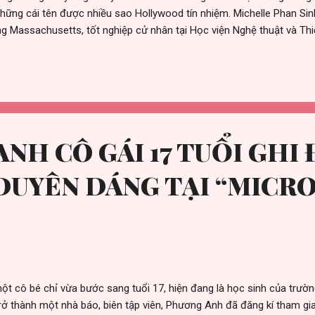
những cái tên được nhiều sao Hollywood tín nhiệm. Michelle Phan Sinh
g Massachusetts, tốt nghiệp cử nhân tại Học viện Nghệ thuật và Thiế
 công việc make up một cách khá tình cờ. Ban đầu, cô tạo một tài k
a sẻ những bí quyết trang điểm của bản thân, đơn giản chỉ cho vui n
ch. Điểm gây ấn tượng nhất ở Michelle là khả năng dùng son phấn để b
nh già, từ người nổi tiếng đến nhân vật hoạt hình như một chuyên gi
 ngang vào nghề, nhưng năng khiếu trời cho nhanh chóng giúp cô gái 
 hãng thời trang ...
NH CÔ GÁI 17 TUỔI GHI
DUYÊN DÁNG TẠI “MICR
t cô bé chỉ vừa bước sang tuổi 17, hiện đang là học sinh của trư
 thành một nhà báo, biên tập viên, Phương Anh đã đăng kí tham gia 