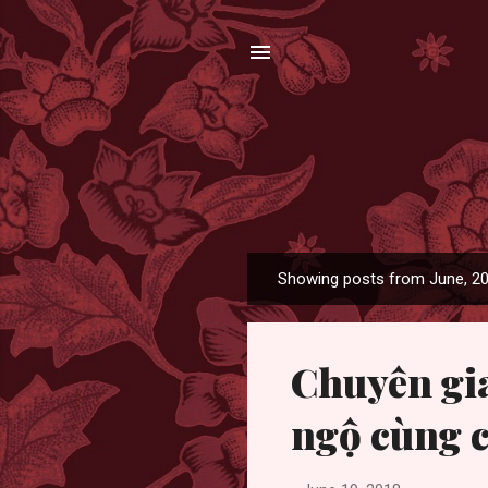
Showing posts from June, 2
P
o
s
Chuyên gia
t
s
ngộ cùng c