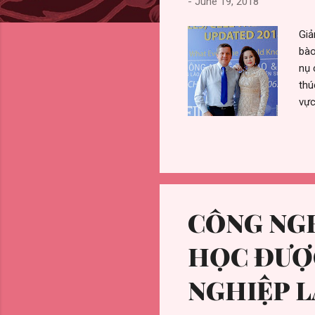
-
June 19, 2018
Giả
bào
nụ 
thú
vực
có 
quê
sự 
học
và 
Phó
CÔNG NGH
HỌC ĐƯỢ
NGHIỆP 