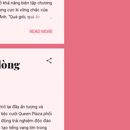
ở khả năng biên tập chương
hưng cực kì vững chắc của
h. “Quá giỏi, quá ấn
g lần đầu tiên gặp gỡ.
 ở khả năng biên tập và
READ MORE
3 đội Huấn Luyện Viên. Và
em là sá...
lòng
trở lại đầy ấn tượng và
tiệc cưới Queen Plaza phối
 động trải nghiệm độc đáo
tạo tiếng vang lớn trong