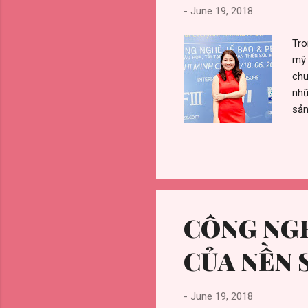
-
June 19, 2018
Tro
mỹ 
chu
nhữ
sản
Hoà
tân
hội
qua
các
Đôn
CÔNG NGH
CỦA NỀN 
-
June 19, 2018