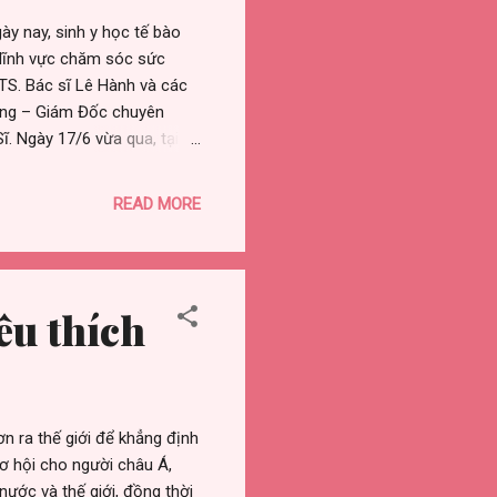
ày nay, sinh y học tế bào
 lĩnh vực chăm sóc sức
S. Bác sĩ Lê Hành và các
rung – Giám Đốc chuyên
. Ngày 17/6 vừa qua, tại
công nghệ T ế B ào G ốc,
 Bác sĩ hàng đầu trong
READ MORE
 Phó Giám đốc Bệnh viện Bưu
g Vương, Bác sĩ Võ Thành
Quyết Thịnh - Trưởng khoa
êu thích
n ra thế giới để khẳng định
cơ hội cho người châu Á,
ước và thế giới, đồng thời