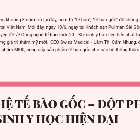
ng khoảng 3 năm trở lại đây, cụm từ “tế bào”, “tế bào gốc” đã không 
tại Việt Nam. Mới đây, ngày 18/6, ngay tại Khách sạn Pullman Sài Gò
yên đề về Công nghệ tế bào thời 4.0 - Khi sinh y học tiên tiến phát tr
ng giá trị thẩm mỹ mới. CEO Swiss Medical - Lâm Thị Cẩm Nhung, 
 phẩm MFIII, cung cấp sản phẩm tế bào gốc cho các hệ thống thẩm
ng Tuấn - Nhà sáng lập Doctor Skin - một trong những đơn vị tiên
 tiến nhất trong làm đẹp, chăm sóc sức khỏe. Chuyên gia - Giảng v
 ngộ cùng chuyên gia tế bào gốc đến từ Thụy Sĩ sau thời gian du học
n tâm của phần lớn các thẩm mỹ viện, Spa lớn và uy tín tại thành ph
 tỉnh lân cận, như: Doctor Skin Beauty Clinic , Ruco Spa Clinic, BB B
g Á, Do...
Ệ TẾ BÀO GỐC – ĐỘT P
SINH Y HỌC HIỆN ĐẠI