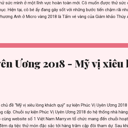
thử sức mình ở một lĩnh vực hoàn toàn mới. Cô muốn được thử sức 
 mục. Hiện tại, cô bé ấy đang gây sốt với những bước tiến chậm rãi n
Phương Anh ở Micro vàng 2018 là Tấm vé vàng của Giám khảo Thúy An
” đó là những gì mà Ban giám khảo đã dành tặng cho Phương Anh tron
g” của mùa giải thứ 5 Micro vàng 2018, cô bé được đánh giá rất cao
hạc của mình. Ở vòng thi lật hình, cô xuất sắc chinh phục được cả 
 chọn về đội của MC Đào Duy – Hoàng Dung. Một sự lựa chọn được x
ên Ương 2018 - Mỹ vị xiêu 
 chủ đề “Mỹ vị xiêu lòng khách quý” sự kiện Phúc Vị Uyên Ương 2018 
g cấp. Chuỗi sự kiện Phúc Vị Uyên Ương 2018 do hệ thống nhà hàng 
 cùng website số 1 Việt Nam Marry.vn tổ chức mang đến chuỗi hoạt
đêm dạ tiệc thử món đặc sắc tới hàng trăm cặp đôi tham dự. Sau khi 