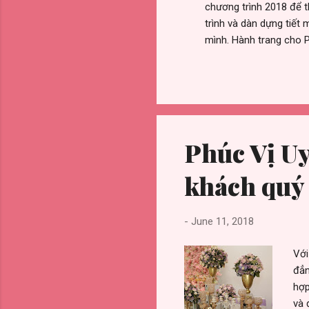
chương trình 2018 để 
trình và dàn dựng tiết
mình. Hành trang cho 
tượng, quá thông minh
Được xem là “hiện tượn
phong cách dẫn chững c
cuối cùng, Phương Anh
Phúc Vị Uy
khách quý
-
June 11, 2018
Với
đẳn
hợp
và 