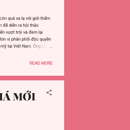
còn quá xa lạ với giới thẩm
n đã diễn ra hội thảo
iển vượt trội và đem lại
đơn vị phân phối độc quyền
 mỹ tại Việt Nam. Ông Lâm
 phong ứng dụng công nghệ
iên thẩm mỹ Trần Ngọc Mỹ
READ MORE
. Chương trình thu hút sự
ố Hồ Chí Minh, Hà Nội và
eauty Thanh Mai, Lavender,
HÁ MỚI