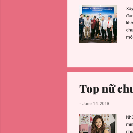
Xây
đan
khỏ
chu
môn
Khá
đã 
nhi
Điệ
Tru
Tim
Top nữ chu
-
June 14, 2018
Nhữ
mìn
như