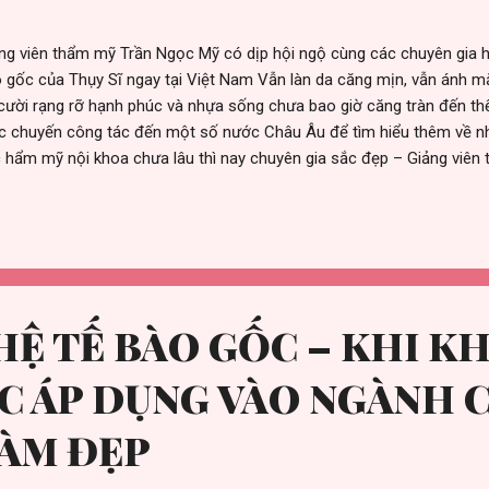
ng viên thẩm mỹ Trần Ngọc Mỹ có dịp hội ngộ cùng các chuyên gia h
 gốc của Thụy Sĩ ngay tại Việt Nam Vẫn làn da căng mịn, vẫn ánh 
cười rạng rỡ hạnh phúc và nhựa sống chưa bao giờ căng tràn đến th
c chuyến công tác đến một số nước Châu Âu để tìm hiểu thêm về nh
 hẩm mỹ nội khoa chưa lâu thì nay chuyên gia sắc đẹp – Giảng viên
dịp hội ngộ cùng các chuyên gia hàng đầu thế giới trong lĩnh vực tế 
 hương Việt Nam. Chuyên gia - Giảng viên Trần Ngọc Mỹ cùng chuyên 
kiện. Trong 2 ngày 17 - 18/6 vừa qua, tại Khách sạn Pullman Sài Gòn,
 chuyên đề về công nghệ Tế Bào Gốc. Sự kiện thu hút sự chú ý của
các Bác sĩ hàng đầu trong nhiều lĩnh vực khác nhau, trong đó có thể
 Giám đốc Bệnh viện Bưu Điệ...
Ệ TẾ BÀO GỐC – KHI K
C ÁP DỤNG VÀO NGÀNH 
LÀM ĐẸP