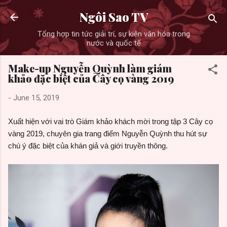
Skip to main content
Ngôi Sao TV
Tổng hợp tin tức giải trí, sự kiện văn hóa trong
nước và quốc tế
Make-up Nguyễn Quỳnh làm giám
khảo đặc biệt của Cây cọ vàng 2019
-
June 15, 2019
Xuất hiện với vai trò Giám khảo khách mời trong tập 3 Cây cọ
vàng 2019, chuyên gia trang điểm Nguyễn Quỳnh thu hút sự
chú ý đặc biệt của khán giả và giới truyền thông.