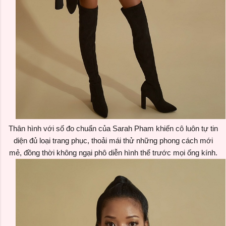
Thân hình với số đo chuẩn của
Sarah Pham
khiến cô luôn tự tin
diện đủ loại trang phục, thoải mái thử những phong cách mới
mẻ, đồng thời không ngại phô diễn hình thể trước mọi ống kính.