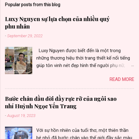
Popular posts from this blog
Luxy Nguyen sự lựa chọn của nhiều quý
phu nhân
-
September 29, 2022
Luxy Nguyen được biết đến là một trong
những thương hiệu thời trang thiết kế nổi tiếng
giúp tôn vinh nét đẹp hình thể người phụ nữ,
được nhiều quý phu nhân yêu thích vì toát vẻ
READ MORE
đẹp sang trọng. Thương hiệu thời trang Luxy
Nguyen gây ấn tượng bởi chất lượng và sự đa
dạng trong từng thiết kế. Là sự lựa chọn của
Bước chân đầu đời đầy rực rỡ của ngôi sao
nhiều khách hàng, nữ doanh nhân thành đạt,
nhí Huỳnh Ngọc Yến Trang
những fashionista cùng nhiều người đẹp có sức
-
August 19, 2023
ảnh hưởng trong cộng đồng quốc tế. Không
chỉ áp dụng hình thức kinh doanh truyền thống,
Với sự hồn nhiên của tuổi thơ, một thiên thần
hiện nay thương hiệu còn đang sử dụng phương
bé nhỏ đã bước chân vào thế giới đầy sắc màu