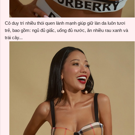
Cô duy trì nhiều thói quen lành mạnh giúp giữ làn da luôn tươi
trẻ, bao gồm: ngủ đủ giấc, uống đủ nước, ăn nhiều rau xanh và
trái cây...