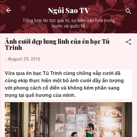
Skip to main content
Ngôi Sao TV
Tổng hợp tin tức giải trí, sự kiện văn hóa trong
nước và quốc tế
Ảnh cưới đẹp lung linh của én bạc Tú
Trinh
-
August 29, 2016
Vừa qua én bạc Tú Trinh cùng chồng sắp cưới đã
cùng ekip thực hiện một bộ ảnh cưới đầy ấn tượng
với phong cách cổ điển và không kém phần sang
trọng tại quê hương của mình.