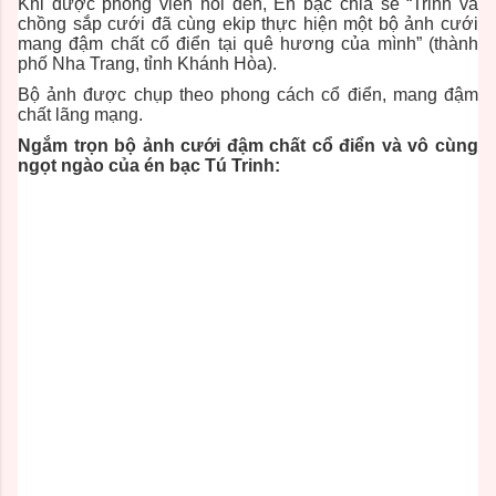
Khi được phóng viên hỏi đến, Én bạc chia sẻ “Trinh và
chồng sắp cưới đã cùng ekip thực hiện một bộ ảnh cưới
mang đậm chất cổ điển tại quê hương của mình” (thành
phố Nha Trang, tỉnh Khánh Hòa).
Bộ ảnh được chụp theo phong cách cổ điển, mang đậm
chất lãng mạng.
Ngắm trọn bộ ảnh cưới đậm chất cổ điển và vô cùng
ngọt ngào của én bạc Tú Trinh: