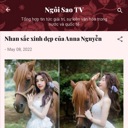
Skip to main content
Ngôi Sao TV
Tổng hợp tin tức giải trí, sự kiện văn hóa trong
nước và quốc tế
Nhan sắc xinh đẹp của Anna Nguyễn
-
May 08, 2022