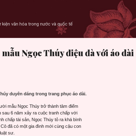
Skip to main content
 sự kiện văn hóa trong nước và quốc tế
 mẫu Ngọc Thúy điệu đà với áo dài
Thúy duyên dáng trong trang phục áo dài.
người mẫu Ngọc Thúy trở thành tâm điểm
ện sau 6 năm xảy ra cuộc tranh chấp với
nh chấp tài sản, Ngọc Thúy tỏ ra khá bình
. Cô đã có một gia đình mới cùng cậu con
luật sư.