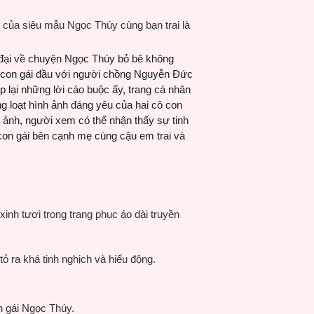
i của siêu mẫu Ngọc Thúy cùng bạn trai là
n đại về chuyện Ngọc Thúy bỏ bê không
 con gái đầu với người chồng Nguyễn Đức
 lại những lời cáo buộc ấy, trang cá nhân
g loạt hình ảnh đáng yêu của hai cô con
c ảnh, người xem có thể nhận thấy sự tinh
 con gái bên cạnh mẹ cùng cậu em trai và
inh tươi trong trang phục áo dài truyền
ỏ ra khá tinh nghịch và hiếu động.
n gái Ngọc Thúy.