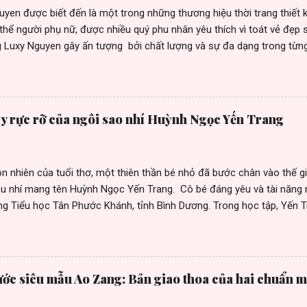
en được biết đến là một trong những thương hiệu thời trang thiết kế
thể người phụ nữ, được nhiều quý phu nhân yêu thích vì toát vẻ đẹp 
g Luxy Nguyen gây ấn tượng bởi chất lượng và sự đa dạng trong từng
u khách hàng, nữ doanh nhân thành đạt, những fashionista cùng nhi
ong cộng đồng quốc tế. Không chỉ áp dụng hình thức kinh doanh tru
 đang sử dụng phương pháp kinh doanh online và nhượng quyền thươn
các tỉnh thành như Đà Nẵng, Cần Thơ, Sóc Trăng.... giúp khách hàng 
y rực rỡ của ngôi sao nhí Huỳnh Ngọc Yến Trang
thiết kế Luxy Nguyen còn biết chiều lòng khách hàng khi liên tục r
ới xu hướng thời trang thế giới. Nhà thiết kế cho biết, không ngừng 
n với hệ thống chi nhánh rộng khắp cả nước. Để có đượ...
n nhiên của tuổi thơ, một thiên thần bé nhỏ đã bước chân vào thế g
u nhí mang tên Huỳnh Ngọc Yến Trang. Cô bé đáng yêu và tài năng 
ng Tiểu học Tân Phước Khánh, tỉnh Bình Dương. Trong học tập, Yến Tr
đam mê, cô bé là một người mẫu nhí triển vọng. Yến trang cũng là mộ
 đàn, nhảy múa, hay thậm chí là tiết mục ca hát đầy cảm xúc, Trang
 lượng và yêu thích cuộc sống. Trong những khoảnh khắc đặc biệt, 
thuật người mẫu. Với khả năng tự tin tỏa sáng trên sàn catwalk cùng
ớc siêu mẫu Ao Zang: Bản giao thoa của hai chuẩn m
 shoot hình. Cô bé đã chứng minh rằng, tài năng không có biên giới
g tham gia vào nhiều hoạt động trong và ngoài trường. Bên cạnh nhữ