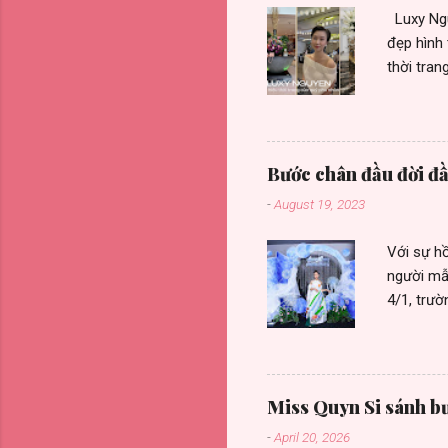
Luxy Nguy
đẹp hình 
thời tran
của nhiề
hưởng tr
hiệu còn
hàng tại 
Bước chân đầu đời đầ
sắm. Nhà 
-
August 19, 2023
phù hợp v
phát triể
Với sự hồ
người mẫ
4/1, trườ
sắc. Với 
buổi đánh
đầy năng
với nghệ 
Miss Quyn Si sánh bư
trong mỗi
-
April 20, 2026
lên, Tran