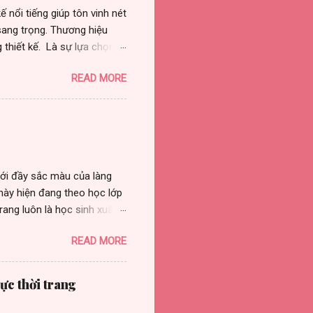
 nổi tiếng giúp tôn vinh nét
sang trọng. Thương hiệu
 thiết kế. Là sự lựa chọn
ều người đẹp có sức ảnh
READ MORE
yền thống, hiện nay thương
g hiệu với hệ thống của
thuận lợi hơn trong việc mua
a mắt những bộ sưu tập mới
cố gắng để hoàn thiện và
iới đầy sắc màu của làng
này hiện đang theo học lớp
ang luôn là học sinh xuất
t cô bé đa tài, từ những
READ MORE
 thể hiện một tâm hồn tràn
Trang bộc lộ niềm say mê
 kỹ năng tạo dáng tự nhiên
ực thời trang
 độ tuổi. Không ngừng vươn
ng buổi văn nghệ, cô bé còn