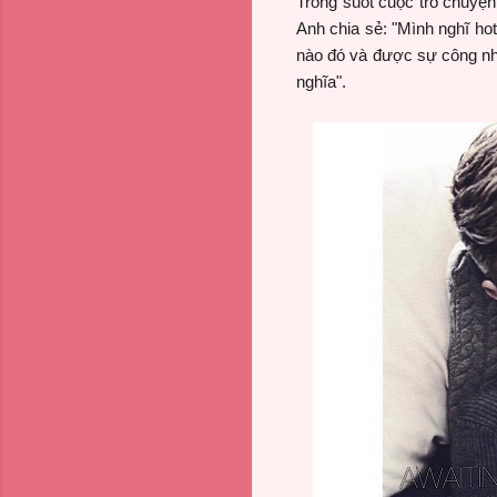
Trong suốt cuộc trò chuyện,
Anh chia sẻ: "Mình nghĩ hot
nào đó và được sự công nh
nghĩa".