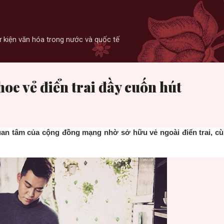
Skip to main content
 sự kiện văn hóa trong nước và quốc tế
hoe vẻ điển trai đầy cuốn hút
quan tâm của cộng đồng mạng
nhờ sở hữu vẻ ngoài điển trai,
cù