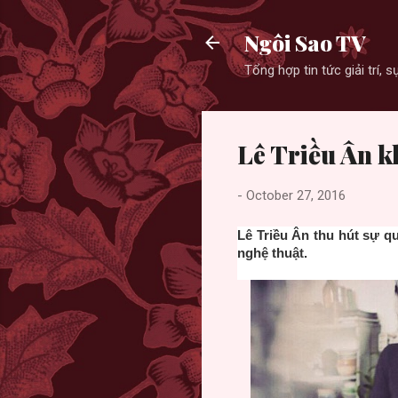
Ngôi Sao TV
Tổng hợp tin tức giải trí,
Lê Triều Ân k
-
October 27, 2016
Lê Triều Ân thu hút sự 
nghệ thuật.