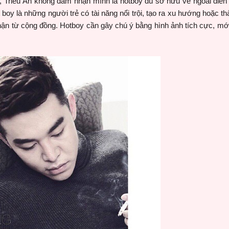
 Triều Ân không dám nhận mình là hotboy dù sở hữu vẻ ngoài điển tr
 boy là những người trẻ có tài năng nổi trội, tạo ra xu hướng hoặc t
ận từ cộng đồng. Hotboy cần gây chú ý bằng hình ảnh tích cực, mới