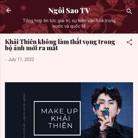
Skip to main content
Ngôi Sao TV
Tổng hợp tin tức giải trí, sự kiện văn hóa trong
nước và quốc tế
Khải Thiên không làm thất vọng trong
bộ ảnh mới ra mắt
-
July 11, 2022