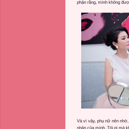
phận rằng, mình không đư
Và vì vậy, phụ nữ nên nhớ, 
nhân của mình. Tội gì mà kh