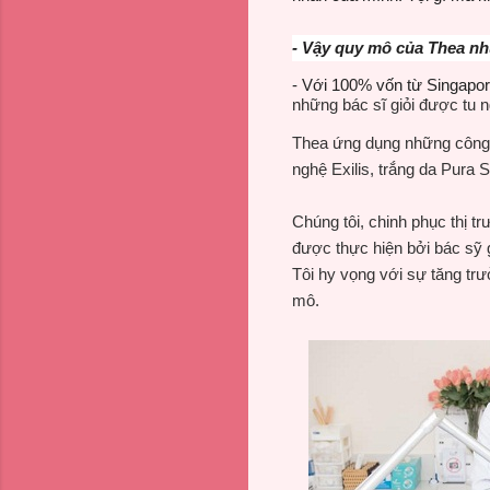
- Vậy
q
uy mô của Thea
nh
- Với 100% vốn từ Singapor
những bác sĩ giỏi được tu n
Thea ứng dụng những công n
nghệ Exilis, trắng da Pura 
Chúng tôi, chinh phục thị t
được thực hiện bởi bác sỹ g
Tôi hy vọng với sự tăng tr
mô.