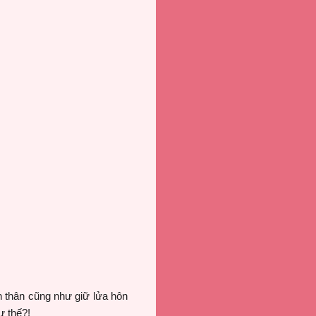
ến thân cũng như giữ lửa hôn
ư thế?!