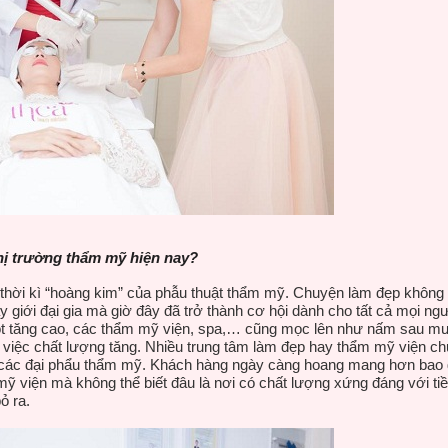
thị trường thẩm mỹ hiện nay?
 thời kì “hoàng kim” của phẫu thuật thẩm mỹ. Chuyện làm đẹp không 
ay giới đại gia mà giờ đây đã trở thành cơ hội dành cho tất cả mọi ng
ột tăng cao, các thẩm mỹ viện, spa,… cũng mọc lên như nấm sau mư
 việc chất lượng tăng. Nhiều trung tâm làm đẹp hay thẩm mỹ viện 
 các đại phẩu thẩm mỹ. Khách hàng ngày càng hoang mang hơn bao g
mỹ viện mà không thể biết đâu là nơi có chất lượng xứng đáng với ti
bỏ ra.