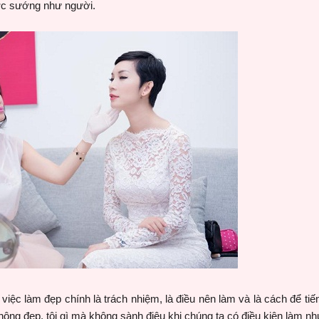
ợc sướng như người.
việc làm đẹp chính là trách nhiệm, là điều nên làm và là cách để ti
ông đẹp, tội gì mà không sành điệu khi chúng ta có điều kiện làm nh