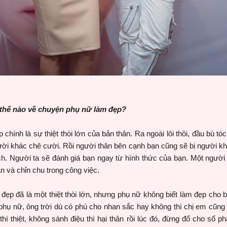
 thế nào về chuyện phụ nữ làm đẹp?
chính là sự thiệt thòi lớn của bản thân. Ra ngoài lôi thôi, đầu bù tó
ười khác chê cười. Rồi người thân bên cạnh bạn cũng sẽ bị người khá
hếch. Người ta sẽ đánh giá bạn ngay từ hình thức của bạn. Một người
n và chỉn chu trong công việc.
 đẹp đã là một thiệt thòi lớn, nhưng phụ nữ không biết làm đẹp cho b
m phụ nữ, ông trời dù có phú cho nhan sắc hay không thì chị em cũng 
ì thiệt, không sành điệu thì hại thân rồi lúc đó, đừng đổ cho số p