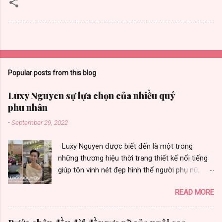
Popular posts from this blog
Luxy Nguyen sự lựa chọn của nhiều quý
phu nhân
-
September 29, 2022
Luxy Nguyen được biết đến là một trong
những thương hiệu thời trang thiết kế nổi tiếng
giúp tôn vinh nét đẹp hình thể người phụ nữ,
được nhiều quý phu nhân yêu thích vì toát vẻ
READ MORE
đẹp sang trọng. Thương hiệu thời trang Luxy
Nguyen gây ấn tượng bởi chất lượng và sự đa
dạng trong từng thiết kế. Là sự lựa chọn của