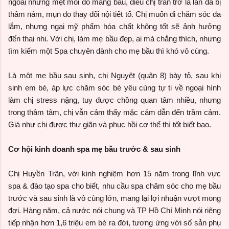
ngoài những mệt mỏi do mang bầu, điều chị trăn trở là làn da bị
thâm nám, mụn do thay đổi nội tiết tố. Chị muốn đi chăm sóc da
lắm, nhưng ngại mỹ phẩm hóa chất không tốt sẽ ảnh hưởng
đến thai nhi. Với chị, làm mẹ bầu đẹp, ai mà chẳng thích, nhưng
tìm kiếm một Spa chuyên dành cho mẹ bầu thì khó vô cùng.
Là một mẹ bầu sau sinh, chị Nguyệt (quận 8) bày tỏ, sau khi
sinh em bé, áp lực chăm sóc bé yêu cùng tự ti về ngoại hình
làm chị stress nặng, tuy được chồng quan tâm nhiều, nhưng
trong thâm tâm, chị vẫn cảm thấy mặc cảm dẫn đến trầm cảm.
Giá như chị được thư giãn và phục hồi cơ thể thì tốt biết bao.
Cơ hội kinh doanh spa mẹ bầu trước & sau sinh
Chị Huyền Trân, với kinh nghiệm hơn 15 năm trong lĩnh vực
spa & đào tạo spa cho biết, nhu cầu spa chăm sóc cho mẹ bầu
trước và sau sinh là vô cùng lớn, mang lại lợi nhuận vượt mong
đợi. Hàng năm, cả nước nói chung và TP Hồ Chí Minh nói riêng
tiếp nhận hơn 1,6 triệu em bé ra đời, tương ứng với số sản phụ