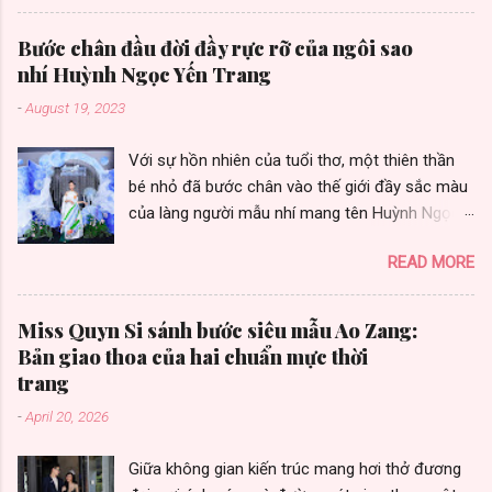
Nguyen gây ấn tượng bởi chất lượng và sự đa
dạng trong từng thiết kế. Là sự lựa chọn của
Bước chân đầu đời đầy rực rỡ của ngôi sao
nhiều khách hàng, nữ doanh nhân thành đạt,
nhí Huỳnh Ngọc Yến Trang
những fashionista cùng nhiều người đẹp có sức
-
August 19, 2023
ảnh hưởng trong cộng đồng quốc tế. Không
chỉ áp dụng hình thức kinh doanh truyền thống,
Với sự hồn nhiên của tuổi thơ, một thiên thần
hiện nay thương hiệu còn đang sử dụng phương
bé nhỏ đã bước chân vào thế giới đầy sắc màu
pháp kinh doanh online và nhượng quyền
của làng người mẫu nhí mang tên Huỳnh Ngọc
thương hiệu với hệ thống của hàng tại các tỉnh
Yến Trang. Cô bé đáng yêu và tài năng này hiện
thành như Đà Nẵng, Cần Thơ, Sóc Trăng.... giúp
READ MORE
đang theo học lớp 4/1, trường Tiểu học Tân
khách hàng thuận lợi hơn trong việc mua sắm.
Phước Khánh, tỉnh Bình Dương. Trong học tập,
Nhà thiết kế Luxy Nguyen còn biết chiều lòng
Yến Trang luôn là học sinh xuất sắc. Với đam
khách hàng khi liên tục ra mắt những bộ sưu
Miss Quyn Si sánh bước siêu mẫu Ao Zang:
mê, cô bé là một người mẫu nhí triển vọng. Yến
tập mới phù hợp với xu hướng thời trang thế
Bản giao thoa của hai chuẩn mực thời
trang cũng là một cô bé đa tài, từ những buổi
giới. Nhà thiết kế cho biết, không ngừng cố gắng
trang
đánh đàn, nhảy múa, hay thậm chí là tiết mục
để hoàn thiện và phát triển với hệ thống chi
-
April 20, 2026
ca hát đầy cảm xúc, Trang thể hiện một tâm
nhánh rộng khắp cả nước. Để có đượ...
hồn tràn đầy năng lượng và yêu thích cuộc
Giữa không gian kiến trúc mang hơi thở đương
sống. Trong những khoảnh khắc đặc biệt, Trang