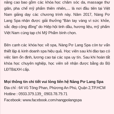
nâng cao bao gồm các khóa học chăm sóc da, massage thư
giãn, pha chế mỹ phẩm thiên nhiên,… là nơi đầu tiên tại Việt
Nam giảng dạy các chương trình này. Năm 2017, Nàng Pơ
Lang Spa nhận được giải thưởng “Bàn tay vàng vì sức khỏe,
sắc đẹp cộng đồng” do Hiệp hội tinh dầu, hương liệu, mỹ phẩm
Việt Nam cùng tạp chí Mỹ Phẩm bình chọn.
Bên cạnh các khóa học về spa, Nàng Pơ Lang Spa còn tư vấn
thiết lập & kinh doanh spa hiệu quả. Học viên sau khi đào tạo có
việc làm ổn định, lương cao tại các spa uy tín. Sau khi hoàn tất
khóa học chuyên nghiệp, học viên sẽ nhận được bằng do Bộ
LĐTB&XH cấp.
Mọi thông tin chi tiết vui lòng liên hệ Nàng Pơ Lang Spa
Địa chỉ : 64 Vũ Tông Phan, Phừơng An Phú, Quận 2,TP.HCM
Hotline : 0933.379.139_ 0903.78.79.71
Facebook: www.facebook.com/nangpolangspa