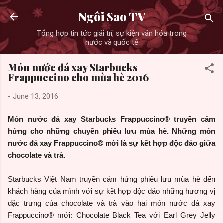
Skip to main content
Ngôi Sao TV
Tổng hợp tin tức giải trí, sự kiện văn hóa trong
nước và quốc tế
Món nước đá xay Starbucks
Frappuccino cho mùa hè 2016
-
June 13, 2016
Món nước đá xay Starbucks Frappuccino® truyền cảm
hứng cho những chuyến phiêu lưu mùa hè. Những món
nước đá xay Frappuccino® mới là sự kết hợp độc đáo giữa
chocolate và trà.
Starbucks Việt Nam truyền cảm hứng phiêu lưu mùa hè đến
khách hàng của mình với sự kết hợp độc đáo những hương vị
đặc trưng của chocolate và trà vào hai món nước đá xay
Frappuccino® mới: Chocolate Black Tea với Earl Grey Jelly