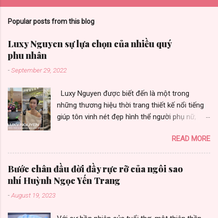
Popular posts from this blog
Luxy Nguyen sự lựa chọn của nhiều quý
phu nhân
-
September 29, 2022
Luxy Nguyen được biết đến là một trong
những thương hiệu thời trang thiết kế nổi tiếng
giúp tôn vinh nét đẹp hình thể người phụ nữ,
được nhiều quý phu nhân yêu thích vì toát vẻ
READ MORE
đẹp sang trọng. Thương hiệu thời trang Luxy
Nguyen gây ấn tượng bởi chất lượng và sự đa
dạng trong từng thiết kế. Là sự lựa chọn của
Bước chân đầu đời đầy rực rỡ của ngôi sao
nhiều khách hàng, nữ doanh nhân thành đạt,
nhí Huỳnh Ngọc Yến Trang
những fashionista cùng nhiều người đẹp có sức
-
August 19, 2023
ảnh hưởng trong cộng đồng quốc tế. Không
chỉ áp dụng hình thức kinh doanh truyền thống,