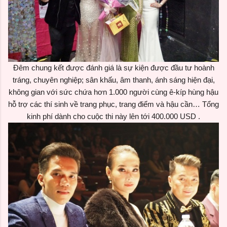
Đêm chung kết được đánh giá là sự kiện được đầu tư hoành
tráng, chuyên nghiệp; sân khấu, âm thanh, ánh sáng hiện đại,
không gian với sức chứa hơn 1.000 người cùng ê-kíp hùng hậu
hỗ trợ các thí sinh về trang phục, trang điểm và hậu cần… Tổng
kinh phí dành cho cuộc thi này lên tới 400.000 USD .