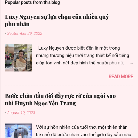
Popular posts from this blog
Luxy Nguyen sự lựa chọn của nhiều quý
phu nhân
-
September 29, 2022
Luxy Nguyen được biết đến là một trong
những thương hiệu thời trang thiết kế nổi tiếng
giúp tôn vinh nét đẹp hình thể người phụ nữ,
được nhiều quý phu nhân yêu thích vì toát vẻ
READ MORE
đẹp sang trọng. Thương hiệu thời trang Luxy
Nguyen gây ấn tượng bởi chất lượng và sự đa
dạng trong từng thiết kế. Là sự lựa chọn của
Bước chân đầu đời đầy rực rỡ của ngôi sao
nhiều khách hàng, nữ doanh nhân thành đạt,
nhí Huỳnh Ngọc Yến Trang
những fashionista cùng nhiều người đẹp có sức
-
August 19, 2023
ảnh hưởng trong cộng đồng quốc tế. Không
chỉ áp dụng hình thức kinh doanh truyền thống,
Với sự hồn nhiên của tuổi thơ, một thiên thần
hiện nay thương hiệu còn đang sử dụng phương
bé nhỏ đã bước chân vào thế giới đầy sắc màu
pháp kinh doanh online và nhượng quyền