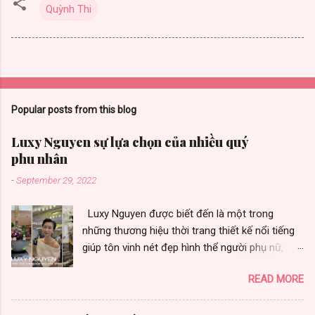
Quỳnh Thi
Popular posts from this blog
Luxy Nguyen sự lựa chọn của nhiều quý
phu nhân
-
September 29, 2022
Luxy Nguyen được biết đến là một trong
những thương hiệu thời trang thiết kế nổi tiếng
giúp tôn vinh nét đẹp hình thể người phụ nữ,
được nhiều quý phu nhân yêu thích vì toát vẻ
READ MORE
đẹp sang trọng. Thương hiệu thời trang Luxy
Nguyen gây ấn tượng bởi chất lượng và sự đa
dạng trong từng thiết kế. Là sự lựa chọn của