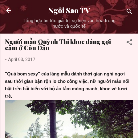
Skip to main content
Ngôi Sao TV
Tổng hợp tin tức giải trí, sự kiện văn hóa trong
nước và quốc tế
Người mẫu Quỳnh Thi khoe dáng gợi
cảm ở Côn Đảo
-
April 03, 2017
"Quả bom sexy" của làng mẫu dành thời gian nghỉ ngơi
sau thời gian bận rộn lo cho công việc, nữ người mẫu nổi
bật trên bãi biển với bộ áo tắm mỏng manh, khoe vẻ tươi
trẻ.