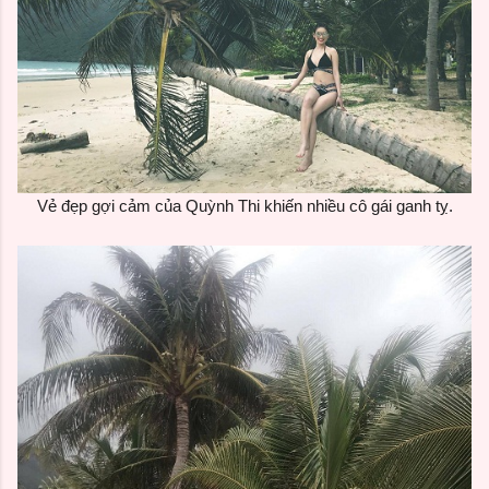
Vẻ đẹp gợi cảm của Quỳnh Thi khiến nhiều cô gái ganh tỵ.