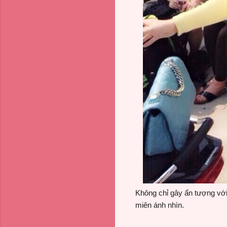
Không chỉ gây ấn tượng với
miên ánh nhìn.