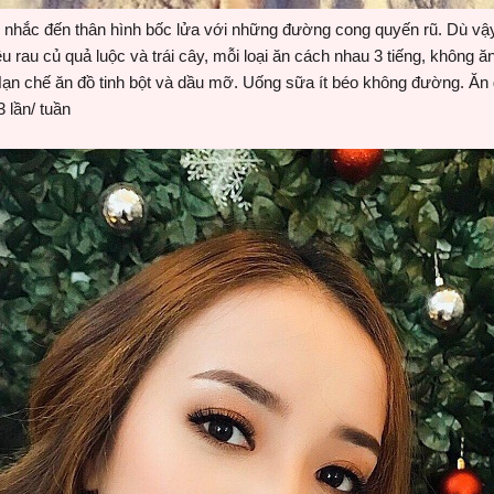
nhắc đến thân hình bốc lửa với những đường cong quyến rũ. Dù vậy,
u rau củ quả luộc và trái cây, mỗi loại ăn cách nhau 3 tiếng, không ăn 
ạn chế ăn đồ tinh bột và dầu mỡ. Uống sữa ít béo không đường. Ăn g
3 lần/ tuần