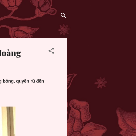
 Hoàng
g bỏng, quyến rũ đến