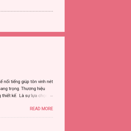
 nổi tiếng giúp tôn vinh nét
sang trọng. Thương hiệu
 thiết kế. Là sự lựa chọn
ều người đẹp có sức ảnh
READ MORE
yền thống, hiện nay thương
g hiệu với hệ thống của
thuận lợi hơn trong việc mua
a mắt những bộ sưu tập mới