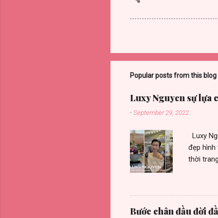
Popular posts from this blog
Luxy Nguyen sự lựa 
-
September 29, 2022
Luxy Nguy
đẹp hình 
thời tran
của nhiề
hưởng tr
hiệu còn
hàng tại 
Bước chân đầu đời đầ
sắm. Nhà 