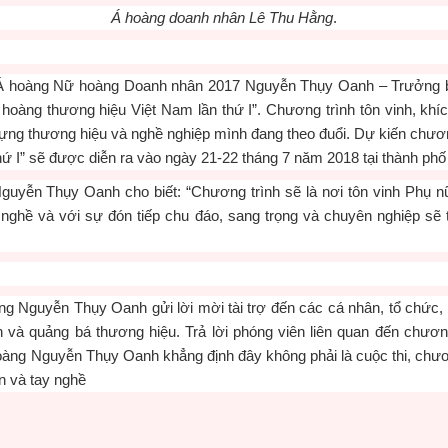
Á hoàng doanh nhân Lê Thu Hằng
.
, Á hoàng Nữ hoàng Doanh nhân 2017 Nguyễn Thụy Oanh – Trưởng 
hoàng thương hiệu Việt Nam lần thứ I”. Chương trình tôn vinh, kh
ựng thương hiệu và nghề nghiệp mình đang theo đuổi. Dự kiến chươ
ứ I” sẽ được diễn ra vào ngày 21-22 tháng 7 năm 2018 tại thành phố 
 Nguyễn Thụy Oanh cho biết: “Chương trình sẽ là nơi tôn vinh Phụ
 nghề và với sự đón tiếp chu đáo, sang trọng và chuyên nghiệp s
ng Nguyễn Thụy Oanh gửi lời mời tài trợ đến các cá nhân, tổ chức, 
n và quảng bá thương hiệu. Trả lời phóng viên liên quan đến chươ
àng Nguyễn Thụy Oanh khẳng định đây không phải là cuộc thi, chương
n và tay nghề