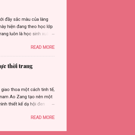
cố gắng để hoàn thiện và
iới đầy sắc màu của làng
này hiện đang theo học lớp
ang luôn là học sinh xuất
t cô bé đa tài, từ những
READ MORE
 thể hiện một tâm hồn tràn
Trang bộc lộ niềm say mê
 kỹ năng tạo dáng tự nhiên
ực thời trang
 độ tuổi. Không ngừng vươn
ng buổi văn nghệ, cô bé còn
23," ...
 giao thoa một cách tinh tế,
u nam Ao Zang tạo nên một
ình thiết kế dạ hội đen
ẹp hình thể mà còn khẳng
READ MORE
n cầu. Chiếc vương miện lấp
 thế, về sự tự tin và bản
nam đến từ Trung Quốc,