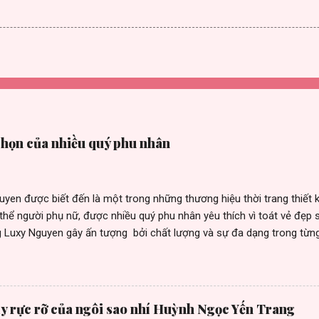
chọn của nhiều quý phu nhân
en được biết đến là một trong những thương hiệu thời trang thiết kế
thể người phụ nữ, được nhiều quý phu nhân yêu thích vì toát vẻ đẹp 
g Luxy Nguyen gây ấn tượng bởi chất lượng và sự đa dạng trong từng
u khách hàng, nữ doanh nhân thành đạt, những fashionista cùng nhi
ong cộng đồng quốc tế. Không chỉ áp dụng hình thức kinh doanh tru
 đang sử dụng phương pháp kinh doanh online và nhượng quyền thươn
các tỉnh thành như Đà Nẵng, Cần Thơ, Sóc Trăng.... giúp khách hàng 
y rực rỡ của ngôi sao nhí Huỳnh Ngọc Yến Trang
thiết kế Luxy Nguyen còn biết chiều lòng khách hàng khi liên tục r