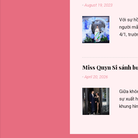
-
August 19, 2023
phù hợp v
phát triể
Với sự hồ
người mẫ
4/1, trườ
sắc. Với 
buổi đánh
đầy năng
với nghệ 
Miss Quyn Si sánh bư
trong mỗi
-
April 20, 2026
lên, Tran
góp mặt 
Giữa khôn
sự xuất 
khung hìn
huyền bí
định khí
lánh trên
lĩnh của