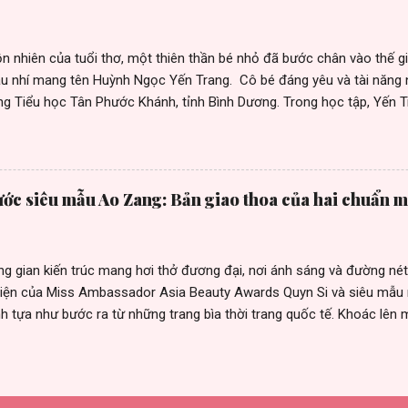
ới xu hướng thời trang thế giới. Nhà thiết kế cho biết, không ngừng 
n với hệ thống chi nhánh rộng khắp cả nước. Để có đượ...
n nhiên của tuổi thơ, một thiên thần bé nhỏ đã bước chân vào thế g
u nhí mang tên Huỳnh Ngọc Yến Trang. Cô bé đáng yêu và tài năng 
ng Tiểu học Tân Phước Khánh, tỉnh Bình Dương. Trong học tập, Yến Tr
đam mê, cô bé là một người mẫu nhí triển vọng. Yến trang cũng là mộ
 đàn, nhảy múa, hay thậm chí là tiết mục ca hát đầy cảm xúc, Trang
 lượng và yêu thích cuộc sống. Trong những khoảnh khắc đặc biệt, 
thuật người mẫu. Với khả năng tự tin tỏa sáng trên sàn catwalk cùng
ớc siêu mẫu Ao Zang: Bản giao thoa của hai chuẩn m
 shoot hình. Cô bé đã chứng minh rằng, tài năng không có biên giới
g tham gia vào nhiều hoạt động trong và ngoài trường. Bên cạnh nhữ
tại nhiều show diễn như: "SPACEWALK Kids Fashion Design Runway 20
g gian kiến trúc mang hơi thở đương đại, nơi ánh sáng và đường nét
hiện của Miss Ambassador Asia Beauty Awards Quyn Si và siêu mẫ
h tựa như bước ra từ những trang bìa thời trang quốc tế. Khoác lên m
 với những đường cắt táo bạo, Miss Quyn Si không chỉ phô diễn vẻ đ
 chất của một biểu tượng sắc đẹp đang trên hành trình vươn tầm toà
 mái tóc đen óng ả không đơn thuần là phụ kiện đó là tuyên ngôn về vị
 một người phụ nữ hiện đại. Sánh bước bên cô là Ao Zang, siêu mẫu 