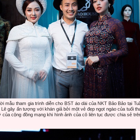
i mẫu tham gia trình diễn cho BST áo dài của NKT Bảo Bảo tại Tuần
Lê gây ấn tượng với khán giả bởi một vẻ đẹp ngọt ngào của tuổi t
của cộng đồng mạng khi hình ảnh của cô liên tục được chia sẻ trê