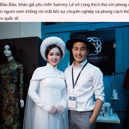
a Bảo Bảo, khán giả yêu mến Sammy Lê vô cùng thích thú với phong c
n người xem không rời mắt bởi sự chuyên nghiệp và phong cách thời 
m quốc tế.