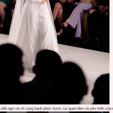
bất ngờ và vô cùng hạnh phúc trước sự quan tâm và yêu mến của 