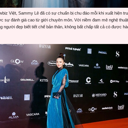
wbiz Việt, Sammy Lê đã có sự chuẩn bị chu đáo mỗi khi xuất hiện tr
ợc sự đánh giá cao từ giới chuyên môn. Với niềm đam mê nghệ thuậ
g người đẹp biết tiết chế bản thân, không bất chấp tất cả có được h