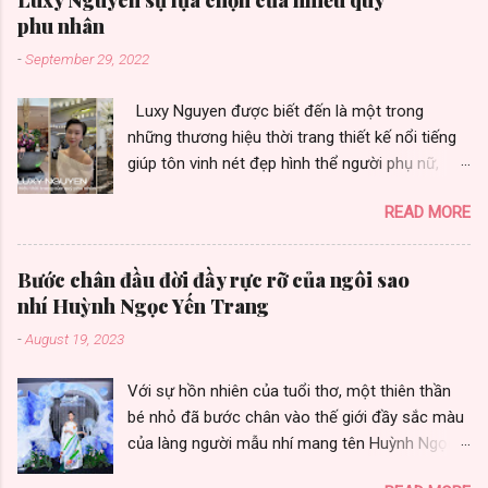
phu nhân
-
September 29, 2022
Luxy Nguyen được biết đến là một trong
những thương hiệu thời trang thiết kế nổi tiếng
giúp tôn vinh nét đẹp hình thể người phụ nữ,
được nhiều quý phu nhân yêu thích vì toát vẻ
READ MORE
đẹp sang trọng. Thương hiệu thời trang Luxy
Nguyen gây ấn tượng bởi chất lượng và sự đa
dạng trong từng thiết kế. Là sự lựa chọn của
Bước chân đầu đời đầy rực rỡ của ngôi sao
nhiều khách hàng, nữ doanh nhân thành đạt,
nhí Huỳnh Ngọc Yến Trang
những fashionista cùng nhiều người đẹp có sức
-
August 19, 2023
ảnh hưởng trong cộng đồng quốc tế. Không
chỉ áp dụng hình thức kinh doanh truyền thống,
Với sự hồn nhiên của tuổi thơ, một thiên thần
hiện nay thương hiệu còn đang sử dụng phương
bé nhỏ đã bước chân vào thế giới đầy sắc màu
pháp kinh doanh online và nhượng quyền
của làng người mẫu nhí mang tên Huỳnh Ngọc
thương hiệu với hệ thống của hàng tại các tỉnh
Yến Trang. Cô bé đáng yêu và tài năng này hiện
thành như Đà Nẵng, Cần Thơ, Sóc Trăng.... giúp