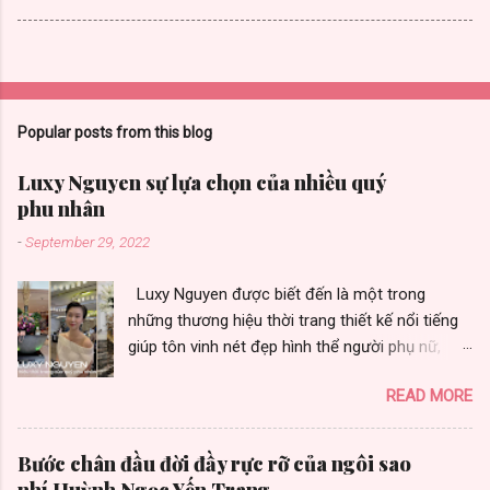
Popular posts from this blog
Luxy Nguyen sự lựa chọn của nhiều quý
phu nhân
-
September 29, 2022
Luxy Nguyen được biết đến là một trong
những thương hiệu thời trang thiết kế nổi tiếng
giúp tôn vinh nét đẹp hình thể người phụ nữ,
được nhiều quý phu nhân yêu thích vì toát vẻ
READ MORE
đẹp sang trọng. Thương hiệu thời trang Luxy
Nguyen gây ấn tượng bởi chất lượng và sự đa
dạng trong từng thiết kế. Là sự lựa chọn của
Bước chân đầu đời đầy rực rỡ của ngôi sao
nhiều khách hàng, nữ doanh nhân thành đạt,
nhí Huỳnh Ngọc Yến Trang