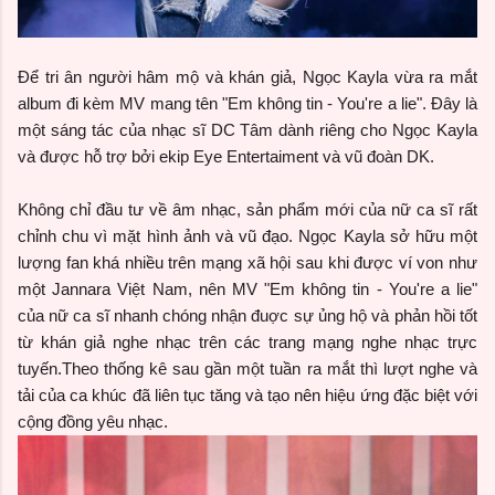
Để tri ân người hâm mộ và khán giả, Ngọc Kayla vừa ra mắt
album đi kèm MV mang tên "Em không tin - You're a lie". Đây là
một sáng tác của nhạc sĩ DC Tâm dành riêng cho Ngọc Kayla
và được hỗ trợ bởi ekip Eye Entertaiment và vũ đoàn DK.
Không chỉ đầu tư về âm nhạc, sản phẩm mới của nữ ca sĩ rất
chỉnh chu vì mặt hình ảnh và vũ đạo. Ngọc Kayla sở hữu một
lượng fan khá nhiều trên mạng xã hội sau khi được ví von như
một Jannara Việt Nam, nên MV "Em không tin - You're a lie"
của nữ ca sĩ nhanh chóng nhận đuợc sự ủng hộ và phản hồi tốt
từ khán giả nghe nhạc trên các trang mạng nghe nhạc trực
tuyến.Theo thống kê sau gần một tuần ra mắt thì lượt nghe và
tải của ca khúc đã liên tục tăng và tạo nên hiệu ứng đặc biệt với
cộng đồng yêu nhạc.