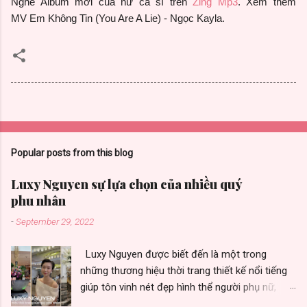
Nghe Album mới của nữ ca sĩ trên
Zing Mp3
.
Xem thêm
MV
Em Không Tin (You Are A Lie) - Ngọc Kayla
.
Popular posts from this blog
Luxy Nguyen sự lựa chọn của nhiều quý
phu nhân
-
September 29, 2022
Luxy Nguyen được biết đến là một trong
những thương hiệu thời trang thiết kế nổi tiếng
giúp tôn vinh nét đẹp hình thể người phụ nữ,
được nhiều quý phu nhân yêu thích vì toát vẻ