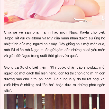
Chia sẻ về sản phẩm âm nhạc mới, Ngọc Kayla cho biết:
"Ngọc rất vui khi album và MV của mình nhận được sự ủng hộ
nhiệt tình của mọi người như vậy. Đây giống như một món quà,
một lời tri ân mà Ngọc muốn gửi gắm đến những ai đã yêu mến
và giúp đỡ Ngọc trong suốt thời gian vừa qua".
Giọng ca 9x cho biết thêm: "Khi bước chân vào showbiz, mỗi
người có một cách thể hiện riêng, còn tôi thì chọn cho mình con
đường sao cho ít thị phi nhất. Đó cũng là lý do tôi rất ngại khi
xuất hiện ở những nơi “ồn ào” hoặc đưa ra những phát ngôn
sốc".