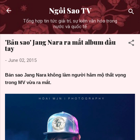
Skip to main content
Ngôi Sao TV
Tổng hợp tin tức giải trí, sự kiện văn hóa trong
nước và quốc tế
'Bản sao' Jang Nara ra mắt album đầu
tay
-
June 02, 2015
Bản sao Jang Nara không làm người hâm mộ thất vọng
trong MV vừa ra mắt.