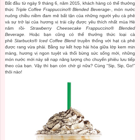
Bắt đầu từ ngày 9 tháng 6, năm 2015, khách hàng có thể thưởng
thức
Triple Coffee Frappuccino® Blended Beverage
-, món nước
nuông chiều niềm đam mê bất tận của những người yêu cà phê
và sự trở lại của hương vị trái cây được yêu thích nhất mùa Hè
năm rồi-
Strawberry Cheesecake Frappuccino® Blended
Beverage
. Hoặc bạn cũng có thể thưởng thức loại cà
phê
Starbucks® Iced Coffee Blend
truyền thống với hạt cà phê
được rang vừa phải. Bằng sự kết hợp hài hòa giữa lớp kem mịn
màng, hương vị ngon tuyệt và thổi bừng sức sống mới, những
món nước mới này sẽ nạp năng lượng cho chuyến phiêu lưu tiếp
theo của bạn. Vậy thì bạn còn chờ gì nữa? Cùng “Sip, Sip, Go!”
thôi nào!