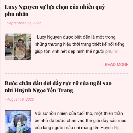
Luxy Nguyen sự lựa chọn của nhiều quý
phu nhân
-
September 29, 2022
Luxy Nguyen được biết đến là một trong
những thương hiệu thời trang thiết kế nổi tiếng
giúp tôn vinh nét đẹp hình thể người phụ nữ,
được nhiều quý phu nhân yêu thích vì toát vẻ
READ MORE
đẹp sang trọng. Thương hiệu thời trang Luxy
Nguyen gây ấn tượng bởi chất lượng và sự đa
dạng trong từng thiết kế. Là sự lựa chọn của
Bước chân đầu đời đầy rực rỡ của ngôi sao
nhiều khách hàng, nữ doanh nhân thành đạt,
nhí Huỳnh Ngọc Yến Trang
những fashionista cùng nhiều người đẹp có sức
-
August 19, 2023
ảnh hưởng trong cộng đồng quốc tế. Không
chỉ áp dụng hình thức kinh doanh truyền thống,
Với sự hồn nhiên của tuổi thơ, một thiên thần
hiện nay thương hiệu còn đang sử dụng phương
bé nhỏ đã bước chân vào thế giới đầy sắc màu
pháp kinh doanh online và nhượng quyền
của làng người mẫu nhí mang tên Huỳnh Ngọc
thương hiệu với hệ thống của hàng tại các tỉnh