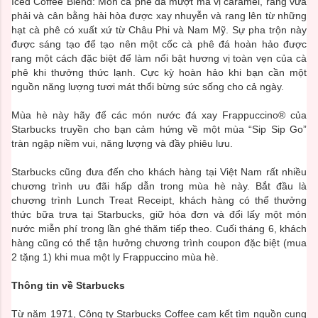
Iced Coffee Blend: Món cà phê đá mượt mà vị caramel, rang vừa
phải và cân bằng hài hòa được xay nhuyễn và rang lên từ những
hạt cà phê có xuất xứ từ Châu Phi và Nam Mỹ. Sự pha trộn này
được sáng tạo để tạo nên một cốc cà phê đá hoàn hảo được
rang một cách đặc biệt để làm nổi bật hương vị toàn vẹn của cà
phê khi thưởng thức lạnh. Cực kỳ hoàn hảo khi bạn cần một
nguồn năng lượng tươi mát thổi bừng sức sống cho cả ngày.
Mùa hè này hãy để các món nước đá xay Frappuccino® của
Starbucks truyền cho bạn cảm hứng về một mùa “Sip Sip Go”
tràn ngập niềm vui, năng lượng và đầy phiêu lưu.
Starbucks cũng đưa đến cho khách hàng tại Việt Nam rất nhiều
chương trình ưu đãi hấp dẫn trong mùa hè này. Bắt đầu là
chương trình Lunch Treat Receipt, khách hàng có thể thưởng
thức bữa trưa tại Starbucks, giữ hóa đơn và đổi lấy một món
nước miễn phí trong lần ghé thăm tiếp theo. Cuối tháng 6, khách
hàng cũng có thể tận hưởng chương trình coupon đặc biệt (mua
2 tặng 1) khi mua một ly Frappuccino mùa hè.
Thông tin về Starbucks
Từ năm 1971, Công ty Starbucks Coffee cam kết tìm nguồn cung