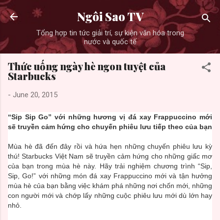
Skip to main content
Ngôi Sao TV
Tổng hợp tin tức giải trí, sự kiện văn hóa trong
nước và quốc tế
Thức uống ngày hè ngon tuyệt của
Starbucks
-
June 20, 2015
“Sip Sip Go” với những hương vị đá xay Frappuccino mới
sẽ truyền cảm hứng cho chuyến phiêu lưu tiếp theo của bạn
Mùa hè đã đến đây rồi và hứa hẹn những chuyến phiêu lưu kỳ
thú! Starbucks Việt Nam sẽ truyền cảm hứng cho những giấc mơ
của bạn trong mùa hè này. Hãy trải nghiệm chương trình “Sip,
Sip, Go!” với những món đá xay Frappuccino mới và tận hưởng
mùa hè của bạn bằng việc khám phá những nơi chốn mới, những
con người mới và chớp lấy những cuộc phiêu lưu mới dù lớn hay
nhỏ.