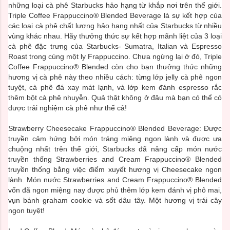
những loại cà phê Starbucks hảo hạng từ khắp nơi trên thế giới.
Triple Coffee Frappuccino® Blended Beverage là sự kết hợp của
các loại cà phê chất lượng hảo hạng nhất của Starbucks từ nhiều
vùng khác nhau. Hãy thưởng thức sự kết hợp mãnh liệt của 3 loại
cà phê đặc trưng của Starbucks- Sumatra, Italian và Espresso
Roast trong cùng một ly Frappuccino. Chưa ngừng lại ở đó, Triple
Coffee Frappuccino® Blended còn cho bạn thưởng thức những
hương vị cà phê này theo nhiều cách: từng lớp jelly cà phê ngon
tuyệt, cà phê đá xay mát lạnh, và lớp kem đánh espresso rắc
thêm bột cà phê nhuyễn. Quả thật không ở đâu mà bạn có thể có
được trải nghiệm cà phê như thế cả!
Strawberry Cheesecake Frappuccino® Blended Beverage: Được
truyền cảm hứng bởi món tráng miệng ngon lành và được ưa
chuộng nhất trên thế giới, Starbucks đã nâng cấp món nước
truyền thống Strawberries and Cream Frappuccino® Blended
truyền thống bằng việc điểm xuyết hương vị Cheesecake ngon
lành. Món nước Strawberries and Cream Frappuccino® Blended
vốn đã ngon miệng nay được phủ thêm lớp kem đánh vị phô mai,
vụn bánh graham cookie và sốt dâu tây. Một hương vị trái cây
ngon tuyệt!