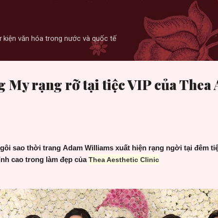
Skip to main content
 sự kiện văn hóa trong nước và quốc tế
 My rạng rỡ tại tiệc VIP của Thea 
gôi sao thời trang
Adam Williams xuất hiện rạng ngời tại đêm
ti
đỉnh cao trong làm đẹp của
Thea Aesthetic Clinic