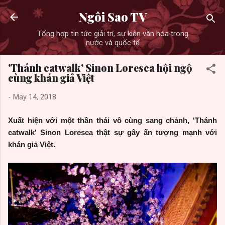
Skip to main content
Ngôi Sao TV
Tổng hợp tin tức giải trí, sự kiện văn hóa trong
nước và quốc tế
'Thánh catwalk' Sinon Loresca hội ngộ
cùng khán giả Việt
-
May 14, 2018
Xuất hiện với một thần thái vô cùng sang chảnh, 'Thánh
catwalk' Sinon Loresca thật sự gây ấn tượng mạnh với
khán giả Việt.