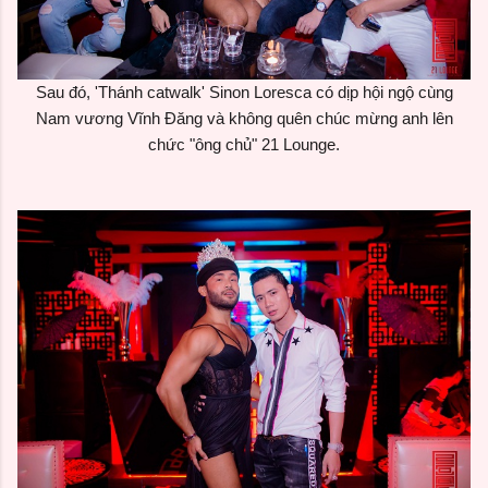
Sau đó, 'Thánh catwalk' Sinon Loresca có dịp hội ngộ cùng
Nam vương Vĩnh Đăng và không quên chúc mừng anh lên
chức "ông chủ"
21 Lounge.