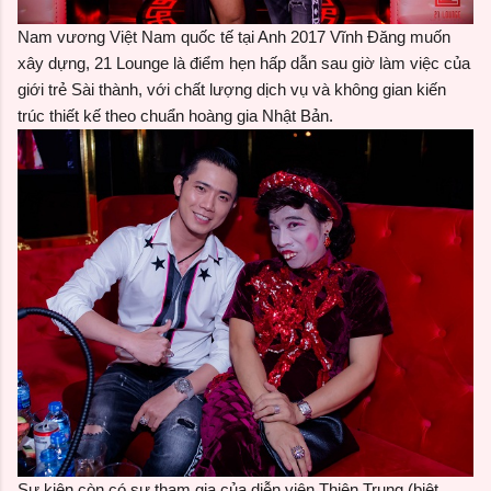
Nam vương Việt Nam quốc tế tại Anh 2017 Vĩnh Đăng muốn
xây dựng, 21 Lounge là điểm hẹn hấp dẫn sau giờ làm việc của
giới trẻ Sài thành, với chất lượng dịch vụ và không gian kiến
trúc thiết kế theo chuẩn hoàng gia Nhật Bản.
Sự kiện còn có sự tham gia của diễn viên Thiện Trung (biệt