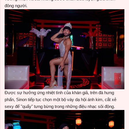
đông người.
Được sự hưởng ứng nhiệt tình của khán giả, trên đà hưng
phấn, Sinon tiếp tục chọn một bộ váy dạ hội ánh kim, cắt xẻ
sexy để "quẩy" tưng bừng trong những điệu nhạc sôi động.