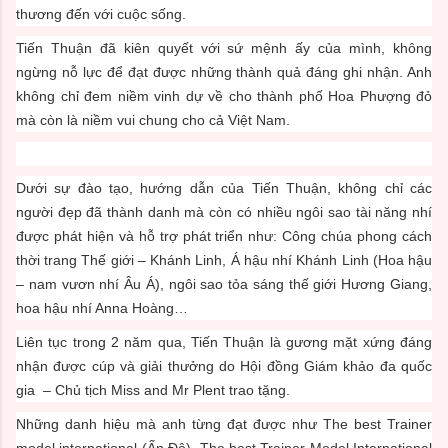
thương đến với cuộc sống.
Tiến Thuận đã kiên quyết với sứ mệnh ấy của mình, không
ngừng nỗ lực để đạt được những thành quả đáng ghi nhận. Anh
không chỉ đem niềm vinh dự về cho thành phố Hoa Phượng đỏ
mà còn là niềm vui chung cho cả Việt Nam.
Dưới sự đào tạo, hướng dẫn của Tiến Thuận, không chỉ các
người đẹp đã thành danh mà còn có nhiều ngôi sao tài năng nhí
được phát hiện và hỗ trợ phát triển như: Công chúa phong cách
thời trang Thế giới – Khánh Linh, Á hậu nhí Khánh Linh (Hoa hậu
– nam vươn nhí Âu Á), ngôi sao tỏa sáng thế giới Hương Giang,
hoa hậu nhí Anna Hoàng…
Liên tục trong 2 năm qua, Tiến Thuận là gương mặt xứng đáng
nhận được cúp và giải thưởng do Hội đồng Giám khảo đa quốc
gia – Chủ tịch Miss and Mr Plent trao tặng.
Những danh hiệu mà anh từng đạt được như The best Trainer
model international (Ấn Độ), The best Trainer Model International