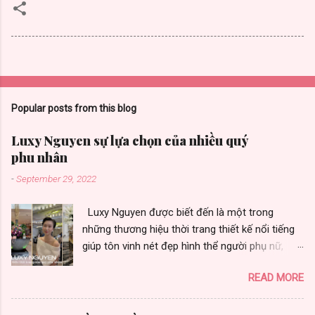
Popular posts from this blog
Luxy Nguyen sự lựa chọn của nhiều quý
phu nhân
-
September 29, 2022
Luxy Nguyen được biết đến là một trong
những thương hiệu thời trang thiết kế nổi tiếng
giúp tôn vinh nét đẹp hình thể người phụ nữ,
được nhiều quý phu nhân yêu thích vì toát vẻ
READ MORE
đẹp sang trọng. Thương hiệu thời trang Luxy
Nguyen gây ấn tượng bởi chất lượng và sự đa
dạng trong từng thiết kế. Là sự lựa chọn của